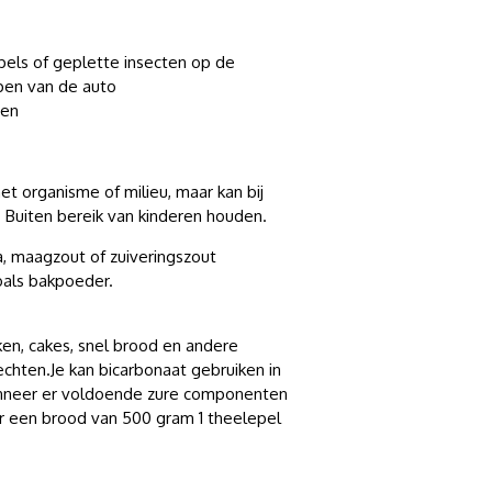
els of geplette insecten op de
pen van de auto
gen
het organisme of milieu, maar kan bij
. Buiten bereik van kinderen houden.
, maagzout of zuiveringszout
oals bakpoeder.
ken, cakes, snel brood en andere
echten.
Je kan bicarbonaat gebruiken in
nneer er voldoende zure componenten
oor een brood van 500 gram 1 theelepel