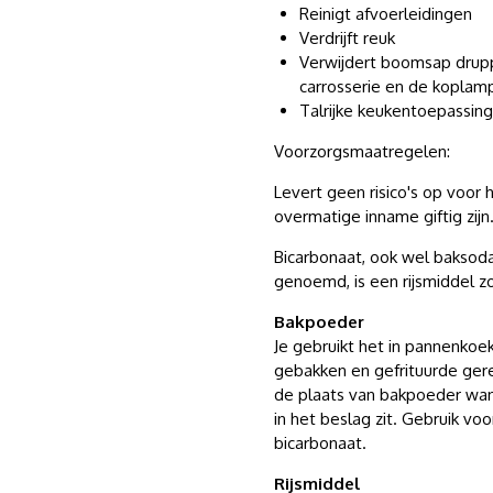
Reinigt afvoerleidingen
Verdrijft reuk
Verwijdert boomsap drupp
carrosserie en de koplam
Talrijke keukentoepassin
Voorzorgsmaatregelen:
Levert geen risico's op voor 
overmatige inname giftig zijn
Bicarbonaat, ook wel baksoda
genoemd, is een rijsmiddel z
Bakpoeder
Je gebruikt het in pannenkoe
gebakken en gefrituurde ger
de plaats van bakpoeder wa
in het beslag zit. Gebruik v
bicarbonaat.
Rijsmiddel