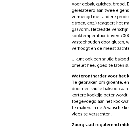
Voor gebak, quiches, brood. 
gerelateerd aan twee eigen
vermengd met andere produc
citroen, enz.) reageert het m
gasvorm. Hetzelfde verschij
kooktemperatuur boven 700C 
vastgehouden door gluten, 
verhoogt en de meest zacht
U kunt ook een snufje baks
omelet heel goed te laten sl
Waterontharder voor het 
Te gebruiken om groente, en
door een snufje baksoda aan
kortere kooktijd beter word
toegevoegd aan het kookwat
te maken. In de Aziatische 
vlees te verzachten.
Zuurgraad regulerend mid