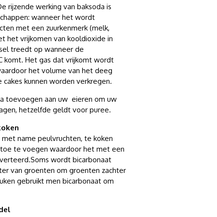
De rijzende werking van baksoda is
schappen: wanneer het wordt
ten met een zuurkenmerk (melk,
et het vrijkomen van kooldioxide in
nsel treedt op wanneer de
komt. Het gas dat vrijkomt wordt
waardoor het volume van het deeg
e cakes kunnen worden verkregen.
oda toevoegen aan uw eieren om uw
agen, hetzelfde geldt voor puree.
koken
 met name peulvruchten, te koken
 toe te voegen waardoor het met een
t verteerd.Soms wordt bicarbonaat
er van groenten om groenten zachter
keuken gebruikt men bicarbonaat om
del