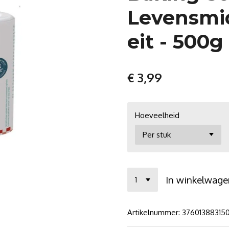
Levensmi
eit - 500g
€ 3,99
Hoeveelheid
In winkelwage
Artikelnummer:
37601388315