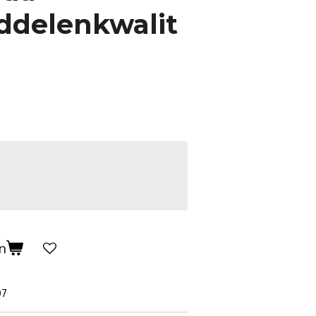
ddelenkwalit
n
07