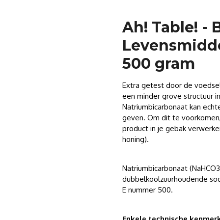
Ah! Table! -
Levensmidde
500 gram
Extra getest door de voedsel 
een minder grove structuur i
Natriumbicarbonaat kan echt
geven. Om dit te voorkomen,
product in je gebak verwerken
honing).
Natriumbicarbonaat (NaHCO3)
dubbelkoolzuurhoudende soda
E nummer 500.
Enkele technische kenme