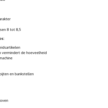
arakter
sen 8 tot 8,5
os:
idsartikelen
n vermindert de hoeveelheid
machine
apijten en bankstellen
 oven