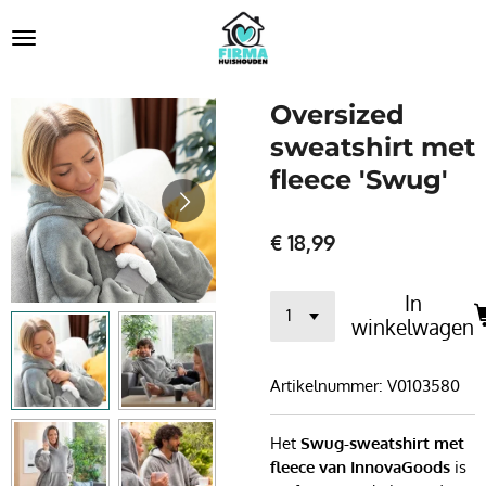
Ga
direct
naar
de
Oversized
hoofdinhoud
sweatshirt met
fleece 'Swug'
€ 18,99
In
winkelwagen
Artikelnummer:
V0103580
Het
Swug-sweatshirt met
fleece van InnovaGoods
is