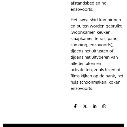
afstandsbediening,
enzovoorts.
Het sweatshirt kan binnen
en buiten worden gebruikt
(woonkamer, keuken,
slaapkamer, terras, patio,
camping, enzovoorts),
tijdens het uitrusten of
tijdens het uitvoeren van
allerlei taken en
activiteiten, zoals lezen of
films kijken op de bank, het
huis schoonmaken, koken,
enzovoorts.
D
D
S
D
e
e
h
e
l
e
a
l
e
l
r
e
n
e
n